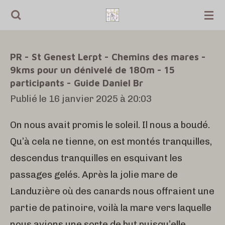
Passer
au
contenu
PR - St Genest Lerpt - Chemins des mares -
principal
9kms pour un dénivelé de 180m - 15
participants - Guide Daniel Br
Publié le 16 janvier 2025 à 20:03
On nous avait promis le soleil. Il nous a boudé.
Qu’à cela ne tienne, on est montés tranquilles,
descendus tranquilles en esquivant les
passages gelés. Après la jolie mare de
Landuzière où des canards nous offraient une
partie de patinoire, voilà la mare vers laquelle
nous avions une sorte de but puisqu’elle