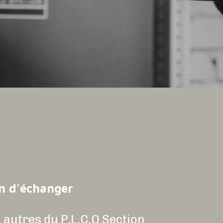
on d'échanger
 autres du P.L.C.Q Section