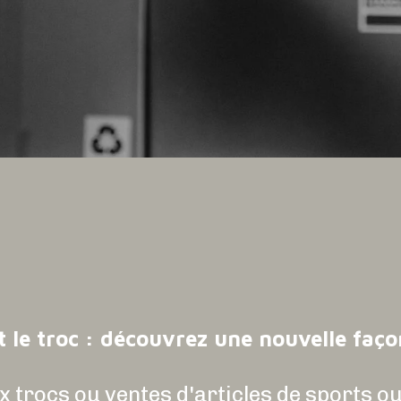
t le troc : découvrez une nouvelle faç
 trocs ou ventes d'articles de sports ou