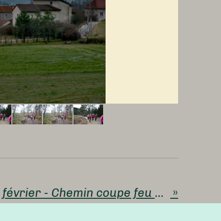
M.D du jeudi 8 février - Chemin coupe feu d'Unieux 6.3 kms - 140 mètres de dénivelé - 15 participants - Dany
»