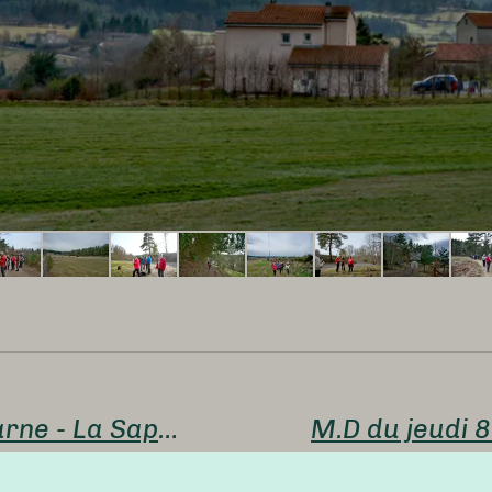
PR du 1er février 2024 - La Garne - La Sapinière St Just Malmont 11.6 km D=210m 35 marcheurs/euses