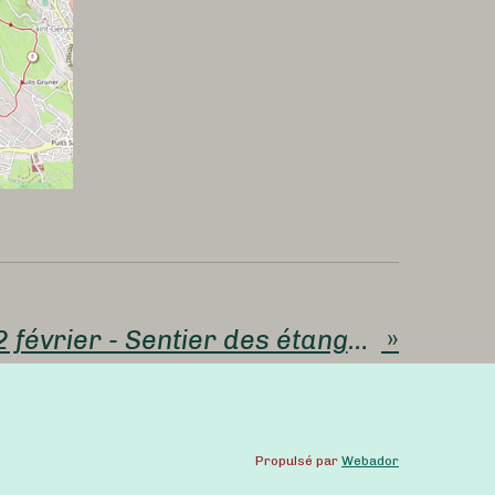
MD du jeudi 22 février - Sentier des étangs d'Egotay 9 kms - 150 mètres de dénivelé - 11 participants - Josette V
»
Propulsé par
Webador