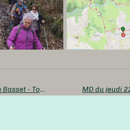
GR du jeudi 22 février - Bas en Basset - Tour de Molorum 10 kms - 470 mètres de dénivelé - 10 participants - Luc.