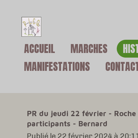
Passer
au
contenu
ACCUEIL
MARCHES
HIS
principal
MANIFESTATIONS
CONTAC
PR du jeudi 22 février - Roche
participants - Bernard
Publié le 22 février 2024 à 20:1