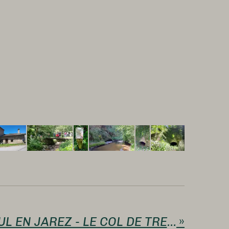
GR - SAINT PAUL EN JAREZ - LE COL DE TRENTE SOUS - 11,4 kms D=335 m - 12 participants - guide André
»