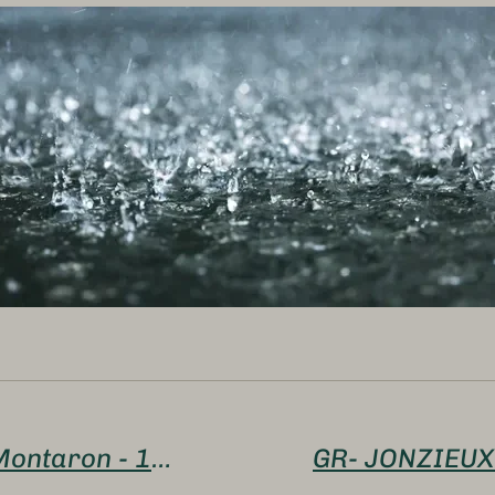
28 mai2026 - GR - Le Rozet / Montaron - 11,4km - 280 m - Guide Jacques